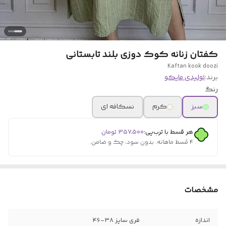
کفتان زنانه کوک دوزی بلند تابستانی
Kaftan kook doozi
برند:
تولیدی مایکو
رنگ
سبز
کرم
نسکافه ای
هر قسط با ترب‌پی:
۳۵۷٬۵۰۰
تومان
۴ قسط ماهانه. بدون سود، چک و ضامن.
مشخصات
اندازه
فری سایز 38-46