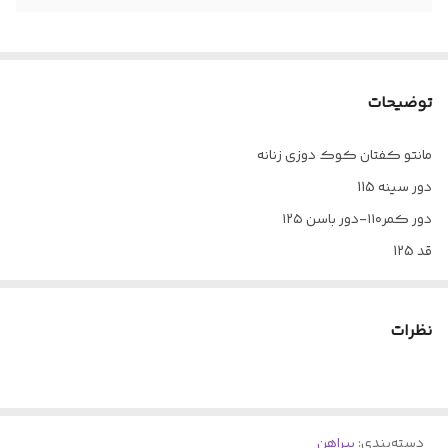
توضیحات
مانتو کفتان کوک دوزی زنانه
دور سینه 115
دور کمر۱۱۰-دور باسن ۱۲۵
قد 125
دوتا جیب .بغل دو تا چاک بغل . یقه مردانه آستین بلند پاکتی
مناسب برای سایز 38-46
نظرات
پارچه خنک کو ک دوزی مناسب برای فصل بهار و تابستان
دسته‌بندی
:
پیراهن