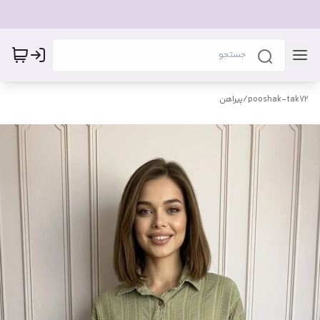
pooshak-tak72
/
پیراهن