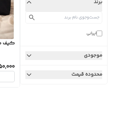
برند
ایرانی
کیف م
موجودی
50,000
محدوده قیمت