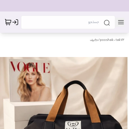
pooshak-tak72
/
کیف