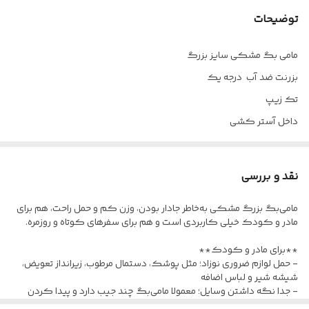
توضیحات
مامی بگ مشکی سایز بزرگ
بزرنت ضد آب درجه یک
تک زیپ
داخل آستر کشی
راحت 8 الی 10 دست لباس جا میگیره
نقد و بررسی
مامی‌بگ بزرگ مشکی به‌خاطر جادار بودن، وزن کم و حمل راحت، هم برای
مادر و کودک خیلی کاربردی است و هم برای سفرهای کوتاه و روزمره.
**برای مادر و کودک**
- حمل لوازم ضروری نوزاد؛ مثل پوشک، دستمال مرطوب، زیرانداز تعویض،
شیشه شیر و لباس اضافه
- جدا نگه داشتن وسایل؛ معمولا مامی‌بگ چند جیب دارد و پیدا کردن
وسایل را سریع‌تر می‌کند