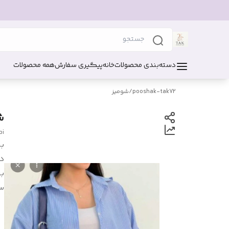
دسته‌بندی محصولات
خانه
پیگیری سفارش
همه محصولات
pooshak-tak72
/
شومیز
ش
bi
بر
د
بر
س