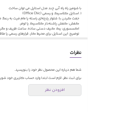
تک رنگ
با شومیز راه راه آبی چند مدل استایل می توان ساخت
فوق العاده سبک و خنک برای تابستان
۱. استایل کلاسیک و رسمی (Office Chic)
جفت کردن با: شلوار پارچه‌ای راسته یا مام فیت به رنگ
کفش: کفش پاشنه‌دار کلاسیک یا لوفر.
اکسسوری: یک کیف دستی ساده، ساعت ظریف و گردنب
توضیح: این استایل برای محیط کار، قرارهای رسمی یا ملاق
۲. استایل کژوال و روزمره (Casual Cool)
جفت کردن با: شلوار جین مام استایل یا اسکینی به رنگ آ
نظرات
کفش: کفش اسپرت سفید یا صندل تخت.
اکسسوری:
عینک آفتابی اسپرت.
کیف کراس‌body یا کوله‌پشتی کوچک.
شما هم درباره این محصول نظر خود را بنویسید.
دستبند یا النگوی اسپرت.
برای ثبت نظر، لازم است ابتدا وارد حساب کاربری خود شوید
توضیح: این استایل برای گردش با دوستان، خرید کردن یا ی
افزودن نظر
۳. استایل زنانه و رمانتیک (Feminine & Chic)
جفت کردن با: دامن میدی یا ماکسی به رنگ سفید، کرم 
کفش: صندل پاشنه‌دار یا کفش عروسکی (Ballerina).
اکسسوری:
کیف کوچک زنجیردار.