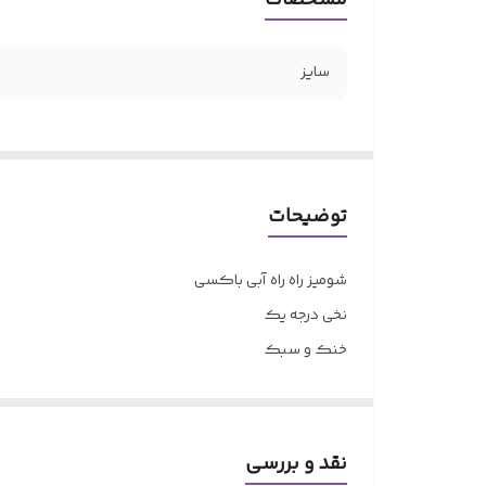
سایز
توضیحات
شومیز راه راه آبی باکسی
نخی درجه یک
خنک و سبک
باکسی
سایز 36-42
قد 55- دور سینه 110- قد آستین 30
نقد و بررسی