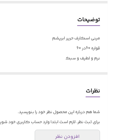
توضیحات
مینی اسکارف حریر ابریشم
قواره 60در 60
نرم و لطیف و سبک
در ۷ رنگ‌
❌❌❌به هیچ عنوان مرجوع و لغو سفارش نداریم لطفاً در
نظرات
شما هم درباره این محصول نظر خود را بنویسید.
برای ثبت نظر، لازم است ابتدا وارد حساب کاربری خود شوید
افزودن نظر