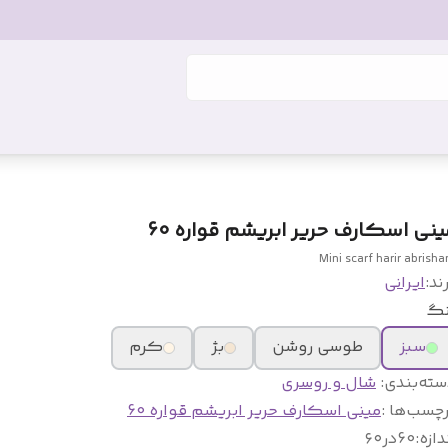
ینی اسکارف حریر ابریشم قواره 60
Mini scarf harir abrish
ند:
ایرانی
نگ
سبز
طوسی روشن
بژ
کرم
سته‌بندی
:
شال و روسری
چسب‌ها :
مینی اسکارف حریر ابریشم قواره 60
دازه
:
60در۶۰