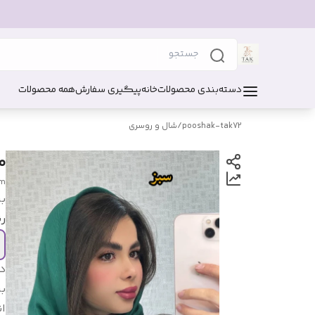
دسته‌بندی محصولات
خانه
پیگیری سفارش
همه محصولات
pooshak-tak72
/
شال و روسری
م
am
بر
ر
د
بر
ان