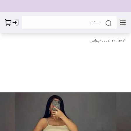
pooshak-tak72
/
پیراهن