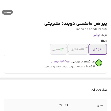
پیراهن ماکسی دوبنده کبریتی
Piranha do bande kebriti
برند:
ایرانی
رنگ
نخودی
نسکافه
سبز
هر قسط با ترب‌پی:
۲۶۹٬۷۵۰
تومان
۴ قسط ماهانه. بدون سود، چک و ضامن.
مشخصات
سایز
36-42