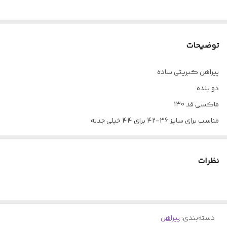
توضیحات
پیراهن کبریتی ساده
دو بنده
ماکسی قد 130
مناسب برای سایز 36-42 برای 44 خیلی جذبه
پارچه کبریتی ساده نرم لطیف
بسیار کاربردی
نظرات
در هفت رنگ
دسته‌بندی
:
پیراهن