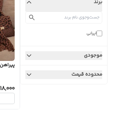
برند
ایرانی
موجودی
پیراهن
محدوده قیمت
218,000