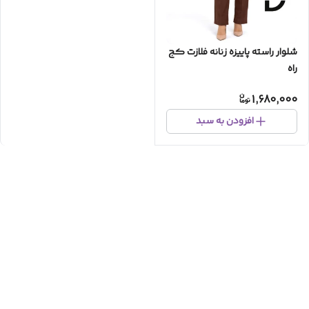
شلوار راسته پاییزه زنانه فلازت کج
راه
1,680,000
افزودن به سبد