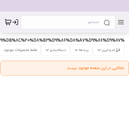
%D9%BE%DB%8C%D8%B1%D8%A7%D9%87%D9%86%20%D9%86%D8%AE%DB%8C%20%D9%85%D8%B4%DA%A9%DB%8C%20%D8%B2%D9%86%D8%A7%D9%86%D9%87
جدیدترین
برندها
دسته‌بندی
فقط محصولات موجود
کالایی در این صفحه موجود نیست