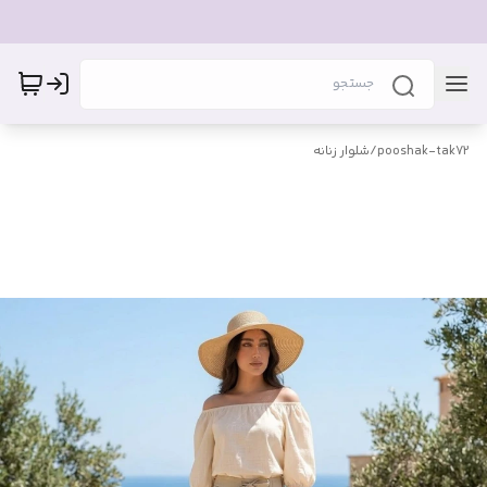
pooshak-tak72
/
شلوار زنانه