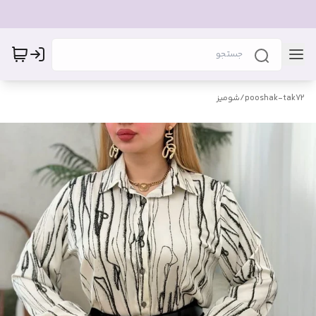
pooshak-tak72
/
شومیز