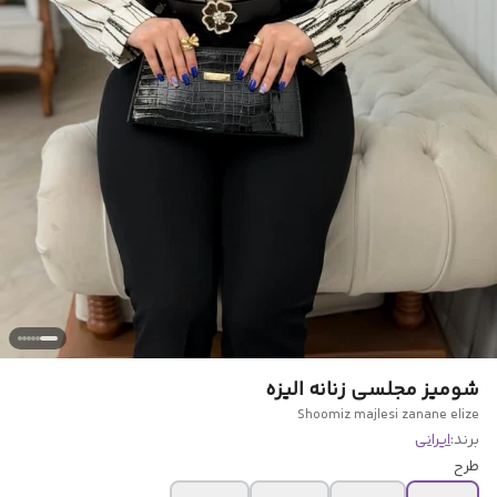
شومیز مجلسی زنانه الیزه
Shoomiz majlesi zanane elize
برند:
ایرانی
طرح