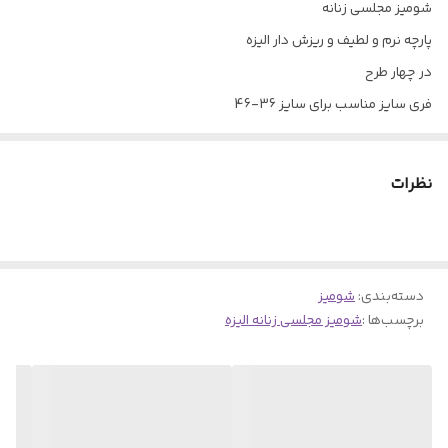
شومیز مجلسی زنانه
پارچه نرم و لطیف و ریزش دار الیزه
در چهار طرح
فری سایز مناسب برای سایز 36-46
دور سینه 112-115
دور بازو 40 -42
نظرات
قد 0شومیز 65-67
بسیار خنک و سبک
دسته‌بندی
:
شومیز
برچسب‌ها :
شومیز مجلسی زنانه الیزه