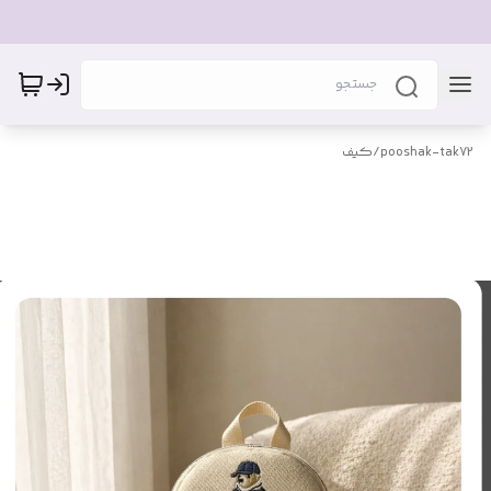
pooshak-tak72
/
کیف