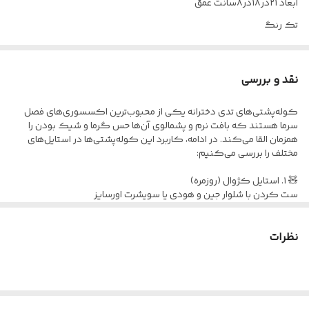
ابعاد ۲۱در۱۸در۸سانت عمق
تک رنگ
فوق العاده زیبا
تصویر غیر ژورنالی هم گذاشته شده
نقد و بررسی
کوله‌پشتی‌های تدی دخترانه یکی از محبوب‌ترین اکسسوری‌های فصل
سرما هستند که بافت نرم و پشمالوی آن‌ها حس گرما و شیک بودن را
همزمان القا می‌کند. در ادامه، کاربرد این کوله‌پشتی‌ها در استایل‌های
مختلف را بررسی می‌کنیم:
🧸 ۱. استایل کژوال (روزمره)
ست کردن با شلوار جین و هودی یا سویشرت اورسایز
مناسب برای دانشگاه، گشت‌وگذار شهری و خرید
رنگ‌های خنثی مثل کرم، قهوه‌ای روشن و صورتی پودری بهترین انتخاب
هستند
نظرات
🎀 ۲. استایل کیوت و فانتزی
ترکیب با دامن کوتاه، جوراب‌شلواری و بوت‌های عروسکی
اضافه کردن اکسسوری‌های فانتزی مثل هدبند پاپیونی یا گیره‌های
رنگی