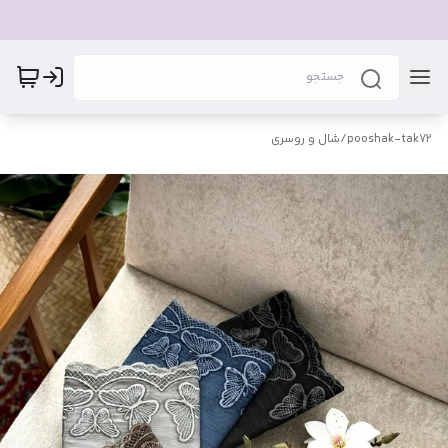
pooshak-tak72
/
شال و روسری