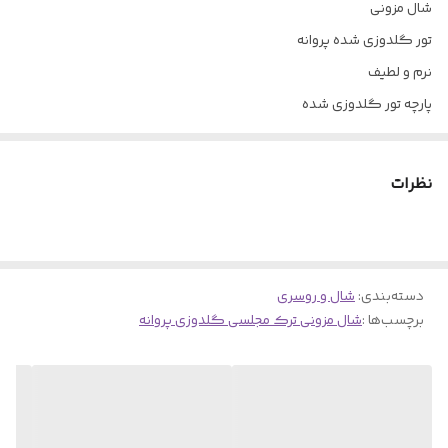
شال مزونی
تور گلدوزی شده پروانه
نرم و لطیف
پارچه تور گلدوزی شده
رنگ بندی
رنگ مشکی به خاطر رگه های سفید به نوک مدادی نزدیکه عکس رنگ
نظرات
مشکی دبه صورت باز شده موجوده در تصاویر
قواره ۲در۷۵
دسته‌بندی
:
شال و روسری
برچسب‌ها :
شال مزونی ترک مجلسی گلدوزی پروانه