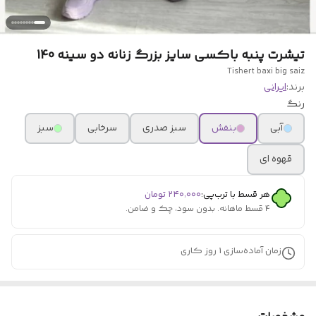
تیشرت پنبه باکسی سایز بزرگ زنانه دو سینه 140
Tishert baxi big saiz
برند:
ایرانی
رنگ
آبی
بنفش
سبز صدری
سرخابی
سبز
قهوه ای
هر قسط با ترب‌پی:
۲۴۰٬۰۰۰
تومان
۴ قسط ماهانه. بدون سود، چک و ضامن.
زمان آماده‌سازی
1
روز کاری