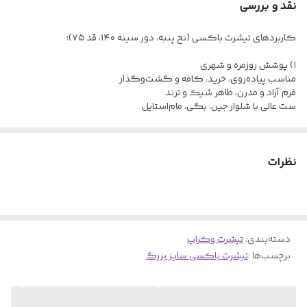
نقد و بررسی
رنگ بندی
کاربردهای تیشرت باکسی (نخ پنبه، دور سینه ۱۴۰، قد ۷۵):
تنخور عالی
۱) پوشش روزمره و شهری
مناسب پیاده‌روی، خرید، کافه و گشت‌وگذار
فرم آزاد و مدرن، ظاهر شیک و ترند
ست عالی با شلوار جین، بگی، مام‌استایل
۲) لباس راحتی خانه
نرمی و تنفس‌پذیری نخ پنبه
نظرات
مناسب پوشیدن طولانی‌مدت در خانه
جذب عرق خوب، خنک و راحت
۳) استایل خیابانی و کژوال
فرم مربعی و گشاد، استایل خیابانی مدرن
قابل ست با شلوار تنگ (تضاد جذاب) یا شلوار آزاد
دسته‌بندی
:
تیشرت وکراپ
برچسب‌ها :
تیشرت باکسی سایز بزرگ
۴) فعالیت سبک و ورزش
مناسب پیاده‌روی، باشگاه سبک، یوگا
برش آزاد، آزادی حرکت بالا