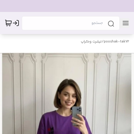
pooshak-tak72
/
تیشرت وکراپ