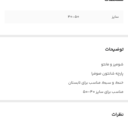
سایز
40-50
توضیحات
شومیز و مانتو
پارچه شانتون صوفیا
خنک و سبک مناسب برای تابستان
مناسب برای سایز ۴۰-۵۰
دور سینه ۱۲۰- قد 80 - دور بازو۴۲- قد آستین ۴۵
لطفاً اندازه دقیق چک شود
نظرات
آستین پاکتی جلو دکمه یقه مردانه