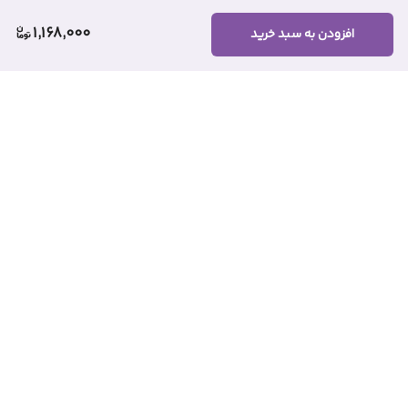
1,168,000
افزودن به سبد خرید
برگشت به بالا
ارسال ویژه
کانال روبیکا