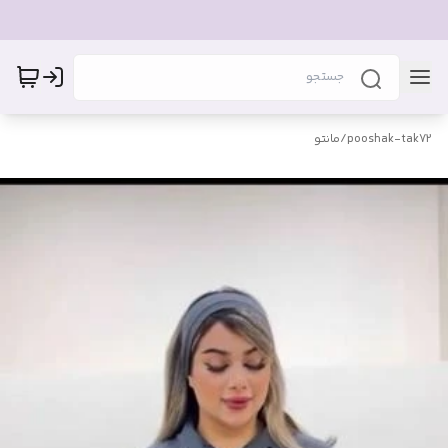
pooshak-tak72
/
مانتو