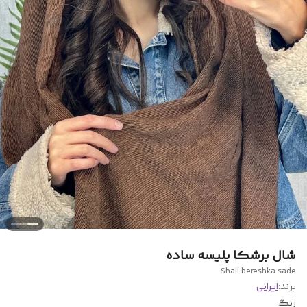
شال برشکا پلیسه ساده
Shall bereshka sade
برند:
ایرانی
رنگ