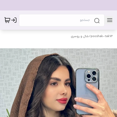
pooshak-tak72
/
شال و روسری