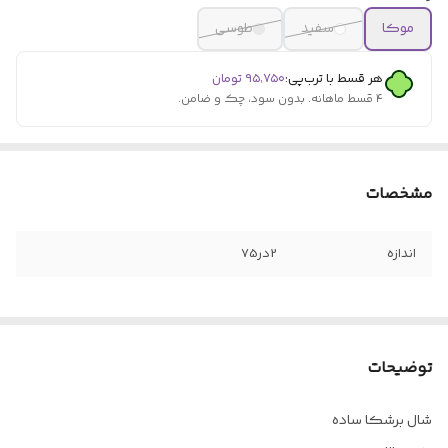
موکا
سفید
طوسی
هر قسط با ترب‌پی:
۹۵٬۷۵۰
تومان
۴ قسط ماهانه. بدون سود، چک و ضامن.
مشخصات
اندازه
2در75
توضیحات
شال برشکا ساده