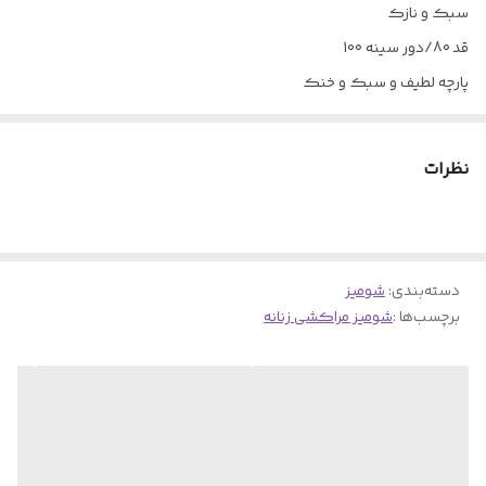
سبک و نازک
قد 80/دور سینه 100
پارچه لطیف و سبک و خنک
جلو دکمه یقه مردانه
مناسب برای سایز 36-44
نظرات
سه رنگ
لازم به ذکر است که این پارچه نازک و بدن نماست و باید زیرش تاپ
استفاده شود
دسته‌بندی
:
شومیز
برچسب‌ها :
شومیز مراکشی زنانه