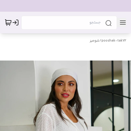
pooshak-tak72
/
شومیز