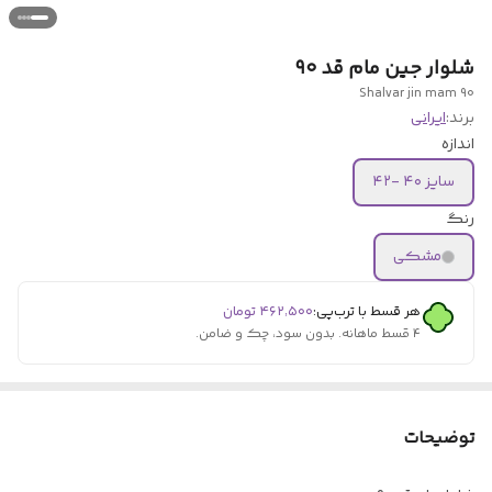
شلوار جین مام قد ۹۰
Shalvar jin mam 90
برند:
ایرانی
اندازه
سایز ۴۰ -۴۲
رنگ
مشکی
هر قسط با ترب‌پی:
۴۶۲٬۵۰۰
تومان
۴ قسط ماهانه. بدون سود، چک و ضامن.
توضیحات