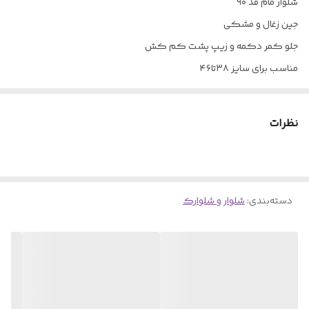
شلوار مام قد ۹۰
جین زغال و مشکی
جلو کمر دکمه و زیپ پشت کم کش
مناسب برای سایز ۳۸تا۴۶
در دو رنگ
جین گرم بالا و ضخیم
نظرات
تضمین کیفیت پارچه و دوخت
خرید اقساطی در تارا
دسته‌بندی
:
شلوار و شلوارک