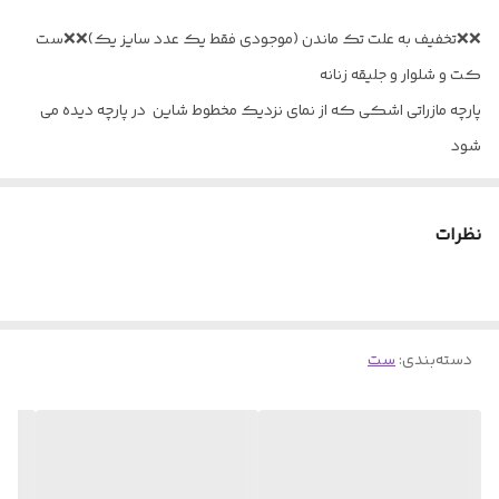
❌❌تخفیف به علت تک ماندن (موجودی فقط یک عدد سایز یک)❌❌ست
کت و شلوار و جلیقه زنانه
پارچه مازراتی اشکی که از نمای نزدیک مخطوط شاین در پارچه دیده می
شود
تنخور شبیه به مدل
مناسب برای سایز ۳۸-۴۶
نظرات
دو سایز
سایز یک مناسب برای سایز ۳۸-۴۲(دور سینه کت ۱۰۲-قد کت ۷۵- دور
بازو ۳۸- قد آستین ۵۱ چ- قد جلیقه ۵۰- دور سینه جلیقه ۱۰۲)دور باسن
شلوار ۱۰۶-دور ران ۶۴- قد شلوار ۱۰۸
دسته‌بندی
:
ست
سایر دو مناسب برای سایز ۴۴-۴۶ گاها ۴۸ (دور سینه ۱۰۸- دور بازو ۴۰-
قد کت ۷۵- قد آستین ۵۱- قد جلیقه ۵۰- دور سینه جلیقه ۱۰۸- دور