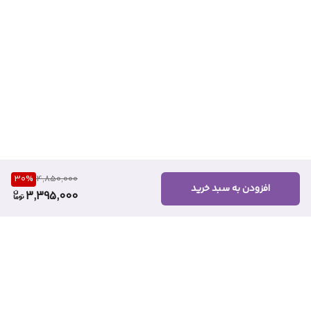
30
%
4,850,000
افزودن به سبد خرید
3,395,000